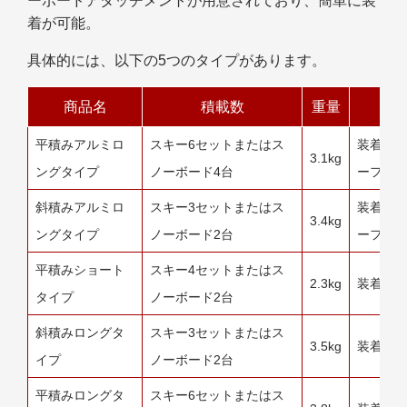
ーボードアタッチメントが用意されており、簡単に装
着が可能。
具体的には、以下の5つのタイプがあります。
商品名
積載数
重量
平積みアルミロ
スキー6セットまたはス
装着に
3.1kg
ングタイプ
ノーボード4台
ーフキ
斜積みアルミロ
スキー3セットまたはス
装着に
3.4kg
ングタイプ
ノーボード2台
ーフキ
平積みショート
スキー4セットまたはス
2.3kg
装着に
タイプ
ノーボード2台
斜積みロングタ
スキー3セットまたはス
3.5kg
装着に
イプ
ノーボード2台
平積みロングタ
スキー6セットまたはス