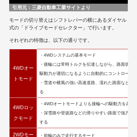
引用元：
三菱自動車工業サイトより
モードの切り替えはシフトレバーの横にあるダイヤル
式の「ドライブモードセレクター」で行います。
それぞれの特徴は、以下の通りです。
・4WDシステムの基本モード
・後輪には常時トルクを伝達しながら、路面状況や
4WDオー
駆動力が適切になるように自動的にコントロール
トモード
・雪道や横風の強い高速道路、濡れた路面などで
る
・4WDオートモードよりも後輪への駆動力を高く
4WDロッ
・深雪路や登坂路などの滑りやすい路面で強力な
クモード
する
2WDモー
・前輪のみで走行するモード