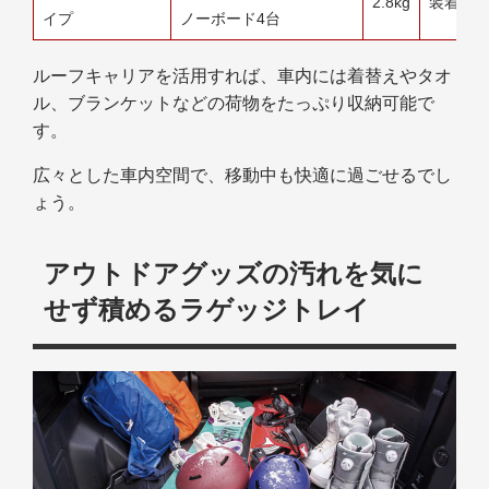
2.8kg
装着に
イプ
ノーボード4台
ルーフキャリアを活用すれば、車内には着替えやタオ
ル、ブランケットなどの荷物をたっぷり収納可能で
す。
広々とした車内空間で、移動中も快適に過ごせるでし
ょう。
アウトドアグッズの汚れを気に
せず積めるラゲッジトレイ